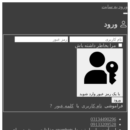
ورود به سایت
ورود
مرا بخاطر داشته باش
با یک رمز عبور وارد شوید
فراموشی
نام کاربری
یا
کلمه عبور
?
03134490296
09133209528
این آدرس ایمیل توسط spambots حفاظت می شود. برای