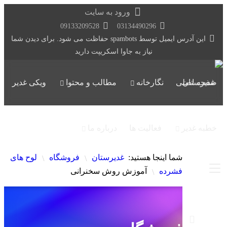
ورود به سایت
09133209528
03134490296
این آدرس ایمیل توسط spambots حفاظت می شود. برای دیدن شما
نیاز به جاوا اسکریپت دارید
صفحه اصلی
نگارخانه
مطالب و محتوا
ویکی غدیر
خطبه غدیر
فعالیت ها
درباره ما
شما اینجا هستید:
غدیرستان
فروشگاه
لوح های
\
\
فشرده
آموزش روش سخنرانی
\