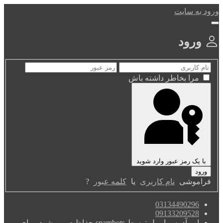
ورود به سایت
ورود
مرا بخاطر داشته باش
با یک رمز عبور وارد شوید
فراموشی
نام کاربری
یا
کلمه عبور
?
03134490296
09133209528
این آدرس ایمیل توسط spambots حفاظت می شود. برای