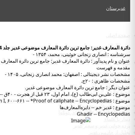
صفحه اصلی
دائرة المعارف غدير: جامع ترين دائرة المعارف موضوعى غدير جلد 14
سرشناسه : انصاری زنجانی خوئینی، محمد، ۱۳۵۴ -
عنوان و نام پديدآور : دائرة المعارف غدير: جامع ترين دائرة المعا
نگارخانه
مقدمه و فهرست
مشخصات نشر دیجیتالی : اصفهان: محمد انصارى زنجانى، ۱۴۰۵ -
فیلم های غدیرستان
مشخصات ظاهری : ۲۰ج.
دوره های غدیرستان
عنوان دیگر : جامع ترین دائرة المعارف موضوعى غدير.
مجموعه غدیر در آینه کتاب
موضوع : علی‌بن ابی‌طالب (ع)، امام اول، ۲۳ قبل از هجرت - ۴۰ق -- اثبات خلافت -- دایره‌المعارف‌ها
مدرسه غدیرستان
موضوع : Ali ibn Abi-talib, Imam I, ۶۰۰-۶۶۱ -- *Proof of caliphate -- Encyclopedias
نشست های علمی تخصصی غدیر
موضوع : غدیر خم -- دایره‌المعارف‌ها
شبکه های اجتماعی(کلیپ های کوتاه)
Ghadir -- Encyclopedias
دیدار با علماء
پرده خوانی غدیر و سفیر غدیر
تجلیل از خادمین غدیر