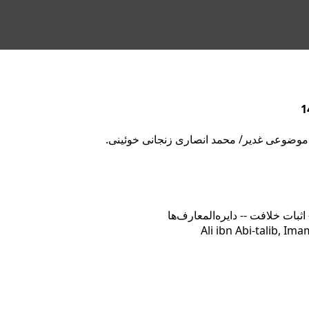
رف موضوعى غدير/ محمد انصارى زنجانى خوئینی.