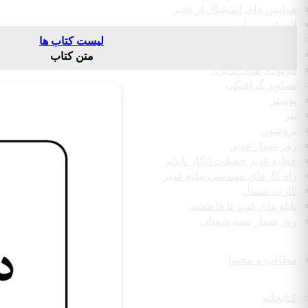
همایش های استقبال از غدیر
لایو غدیرستان
صوت ها و نواهای غدیر
لیست کتاب ها
صوت های خطبه غدیر
متن کتاب
مولودی های غدیری
تصاویر گرافیکی
پوستر
بنر
بروشور
روز شمار غدیر
خطبه غدیر حقیقت انکار ناپذیر
راه کارهای مهندسی تبلیغ غدیر
کارت پستال
تابلو های غدیر تا فاطمیه
روز شمار نیمه شعبان
مطالب و محتوا
کتابخانه