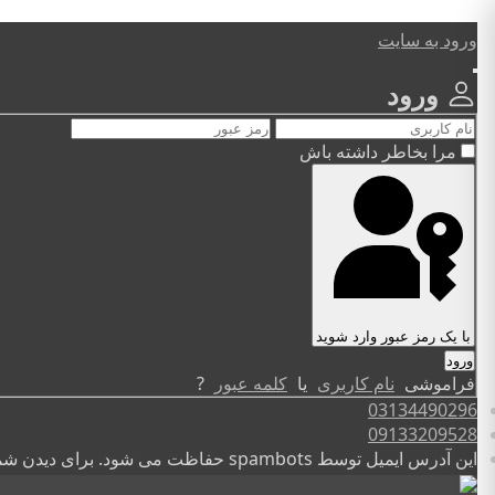
ورود به سایت
ورود
مرا بخاطر داشته باش
با یک رمز عبور وارد شوید
فراموشی
نام کاربری
یا
کلمه عبور
?
03134490296
09133209528
این آدرس ایمیل توسط spambots حفاظت می شود. برای دیدن شما نیاز به جاوا اسکریپت دارید