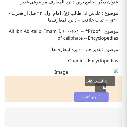
عنوان دیگر : جامع ترین دائرة المعارف موضوعى غدير.
موضوع : علی‌بن ابی‌طالب (ع)، امام اول، ۲۳ قبل از هجرت -
۴۰ق -- اثبات خلافت -- دایره‌المعارف‌ها
موضوع : Ali ibn Abi-talib, Imam I, ۶۰۰-۶۶۱ -- *Proof
of caliphate -- Encyclopedias
موضوع : غدیر خم -- دایره‌المعارف‌ها
Ghadir -- Encyclopedias
لیست کتاب
ها
متن کتاب