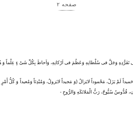
صفحه ۲
ا فی تَفَرُّدِهِ وَجَلَّ فی سُلْطانِهِ وَعَظُمَ فی اَرْکانِهِ، وَاَحاطَ بِکُلِّ شَیْ ءٍ عِلْماً وَ 
هِ، حَمیداً لَمْ یَزَلْ، مَحْموداً لایَزالُ (وَ مَجیداً لایَزولُ، وَمُبْدِئاً وَمُعیداً وَ کُلُّ أَمْر
، قُدُّوسٌ سُبُّوحٌ، رَبُّ الْمَلائکَهِ وَالرُّوحِ -