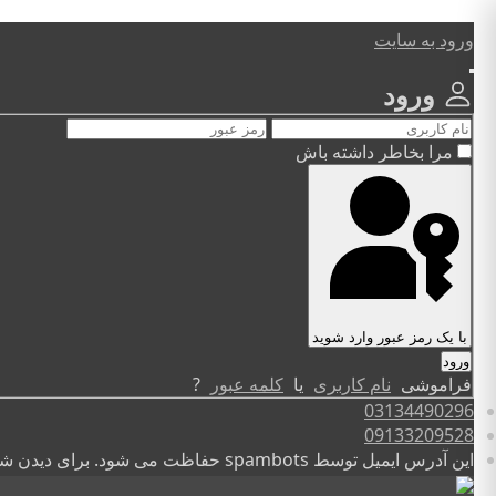
ورود به سایت
ورود
مرا بخاطر داشته باش
با یک رمز عبور وارد شوید
فراموشی
نام کاربری
یا
کلمه عبور
?
03134490296
09133209528
این آدرس ایمیل توسط spambots حفاظت می شود. برای دیدن شما نیاز به جاوا اسکریپت دارید