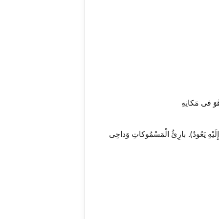
هُوَ فی مَکانِهِ
ٍ إِلَیْهِ یَعُودُ). بارِئُ الْمَسْمُوکاتِ وَداحِی