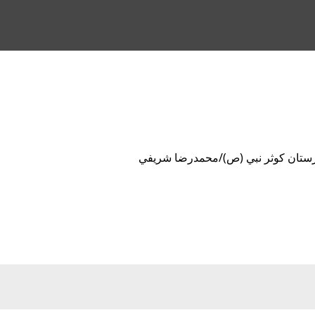
يرستان كوثر نبي (ص)/محمدرضا شريفي