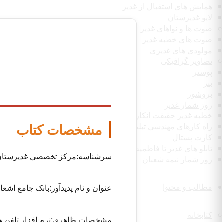
همایش های استقبال از غدیر
لایو غدیرستان
صوت ها و نواهای غدیر
صوت های خطبه غدیر
مولودی های غدیری
تصاویر گرافیکی
پوستر
بنر
بروشور
روز شمار غدیر
خطبه غدیر حقیقت انکار ناپذیر
مشخصات کتاب
راه کارهای مهندسی تبلیغ غدیر
کارت پستال
تابلو های غدیر تا فاطمیه
سرشناسه:مرکز تخصصی غدیرستان 
روز شمار نیمه شعبان
مطالب و محتوا
عنوان و نام پدیدآور:بانک جامع ا
کتابخانه
مشخصات ظاهری:نرم افزار تلفن همر