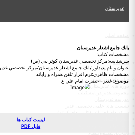
صفحه اصلی
بانك جامع اشعار غديرستان
مشخصات كتاب:
سرشناسه:مركز تخصصي غديرستان كوثر نبي (ص)
نگارخانه
عنوان و نام پديدآور:بانك جامع اشعار غديرستان/مركز تخصصي غد
مشخصات ظاهري:نرم افزار تلفن همراه و رايانه
فیلم های غدیرستان
موضوع: غدير - حضرت امام علي ع
دوره های غدیرستان
مجموعه غدیر در آینه کتاب
مدرسه غدیرستان
نشست های علمی تخصصی غدیر
شبکه های اجتماعی(کلیپ های کوتاه)
دیدار با علماء
لیست کتاب ها
پرده خوانی غدیر و سفیر غدیر
فایل PDF
تجلیل از خادمین غدیر