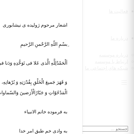
فعالیت ها
اشعار مرحوم ژولیده ی نیشابوری
درباره ما
ِبسْمِ اللّهِ الرَّحْمنِ الرَّحیمِ
درباره موسسه
ارتباط با موسسه
اَلْحَمْدُلِلَّهِ الَّذی عَلا فی تَوَحُّدِهِ وَدَن
شبکه های اجتماعی ما
وَ قَهَرَ جَمیعَ الْخَلْقِ بِقُدْرَتِهِ وَ بُرْهانِ
الْمَدْحُوّاتِ وَ جَبّارُالْأَرَضینَ وَالسّماواتِ
به فرموده خاتم الانبیاء
به وادی خم طبق امر خدا