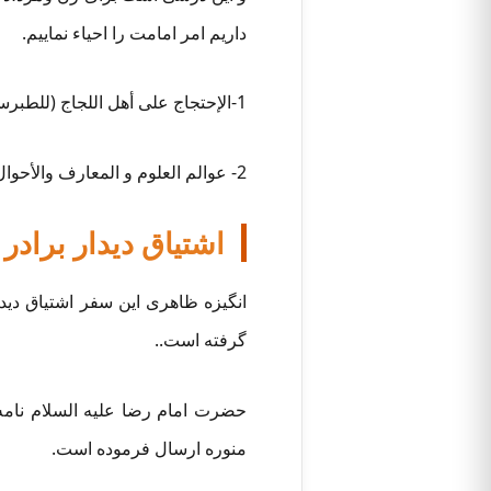
داریم امر امامت را احیاء نماییم.
1-الإحتجاج علی أهل اللجاج (للطبرسی)، ج 1، ص: 62
2- عوالم العلوم و المعارف والأحوال-الإمام علی بن أبی طالب علیهما السلام، حدیث الغدیر، ص: 121
اشتیاق دیدار برادر
انگیزه ظاهری این سفر اشتیاق دید
گرفته است..
حضرت امام رضا علیه السلام نامه
منوره ارسال فرموده است.