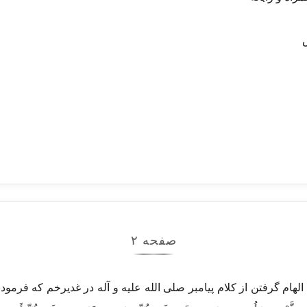
صفحه ۲
رفتن از کلام پیامبر صلی الله علیه و آله در غدیرخم که فرمودند:ِ مَعَاشِرَ ا