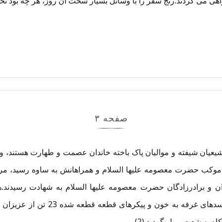
هی می کردند.رنج سفر را با وسائل بسیار سخت آن روز، هر چه بود تحم
صفحه ۳
یعیان شیفته و موالیان پاک باخته خاندان عصمت و طهارت هستند، 
که موکب حضرت معصومه علیها السلام و همراهانش به ساوه رسید، مرد
 و برادرزادگان حضرت معصومه علیها السلام به شهادت رسیدند
السلام _ آن کانون مهر و صفا _ جسدهای
 به شدت بیمار گردید.(2)