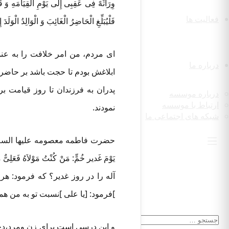
وِرَاثَهً فِی عَقِبِی إِلَی یَوْمِ الْقِیَامَهِ وَ قَد
فعالیت ها
فَلْیُبَلِّغِ الْحَاضِرُ الْغَائِبَ وَ الْوَالِدُ الْوَلَدَ 
ای مردم، من امر خلافت را به عنو
درباره ما
ابلاغش بودم تا حجت باشد بر حاضر و 
درباره موسسه
ارتباط با موسسه
نمودند.
شبکه های اجتماعی ما
حضرت فاطمه معصومه علیها السلام به ن
یَوْمَ غَدیر خُمٍّ: مَنْ کُنْتُ مَوْلاَهُ
آله را در روز غدیر؟ که فرمود: ه
]فرمود: [یا علی ]نسبت تو به من هما
و این درسی است برای زن ومرد،دخت