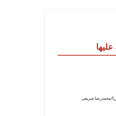
علیها
(ص)/محمدرضا شریفی