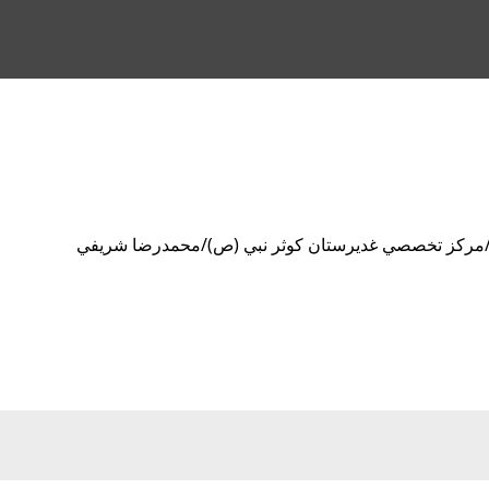
يها/مركز تخصصي غديرستان كوثر نبي (ص)/محمدرضا شريفي