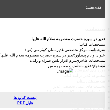
صفحه اصلی
غدير در سيره حضرت معصومه سلام الله عليها
مشخصات كتاب:
سرشناسه:مركز تخصصي غديرستان كوثر نبي (ص)
نگارخانه
عنوان و نام پديدآور:غدير در سيره حضرت معصومه سلام الله عل
مشخصات ظاهري:نرم افزار تلفن همراه و رايانه
فیلم های غدیرستان
موضوع: غدير - حضرت معصومه س
دوره های غدیرستان
مجموعه غدیر در آینه کتاب
مدرسه غدیرستان
نشست های علمی تخصصی غدیر
شبکه های اجتماعی(کلیپ های کوتاه)
دیدار با علماء
لیست کتاب ها
پرده خوانی غدیر و سفیر غدیر
فایل PDF
تجلیل از خادمین غدیر