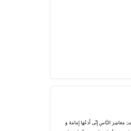
لنَّاسِ إِنِّی أَدَعُهَا إِمَامَهً وَ