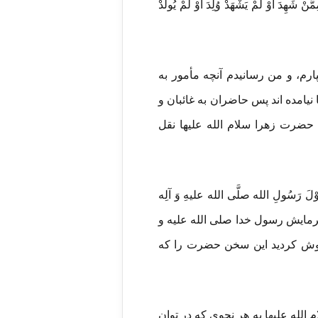
نْ شَهِدَ أَوْ لَمْ یَشْهَدْ وُلِدَ أَوْ لَمْ یُولَدْ
رم، و من رسانیدم آنچه مأمور به
 نیامده اند پس حاضران به غائبان و
 را از مادر خود حضرت زهرا سلام الله علیها نقل
ُولِ الله صلَّی الله علیهِ وَ آلِه
وش کردید فرمایش رسول خدا صلی الله علیه و
راموش کردید این سخن حضرت را که
له علیها به هر نحوی که در توان