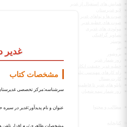
همایش های استقبال از غدیر
لایو غدیرستان
صوت ها و نواهای غدیر
صوت های خطبه غدیر
مولودی های غدیری
تصاویر گرافیکی
پوستر
بنر
غدیر د
بروشور
روز شمار غدیر
خطبه غدیر حقیقت انکار ناپذیر
مشخصات کتاب
راه کارهای مهندسی تبلیغ غدیر
کارت پستال
تابلو های غدیر تا فاطمیه
سرشناسه:مرکز تخصصی غدیرستان 
روز شمار نیمه شعبان
مطالب و محتوا
عنوان و نام پدیدآور:غدیر در سی
کتابخانه
مشخصات ظاهری:نرم افزار تلفن همر