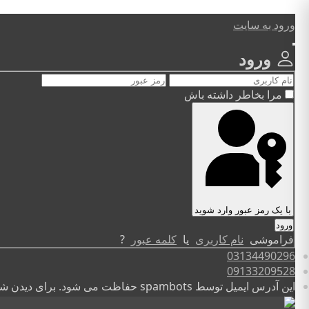
ورود به سایت
ورود
مرا بخاطر داشته باش
با یک رمز عبور وارد شوید
فراموشی
نام کاربری
یا
کلمه عبور
?
03134490296
09133209528
این آدرس ایمیل توسط spambots حفاظت می شود. برای دیدن شما نیاز به جاوا اسکریپت دارید