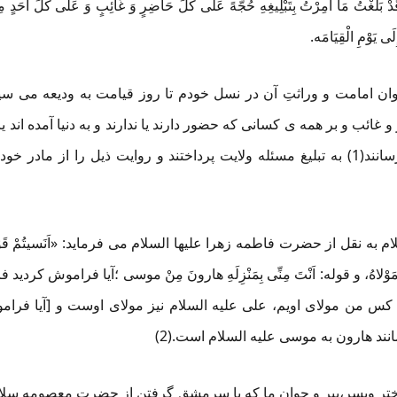
ْ بَلَّغْتُ مَا أُمِرْتُ بِتَبْلِیغِهِ حُجَّهً عَلَی کُلِّ حَاضِرٍ وَ غَائِبٍ وَ عَلَی کُلِّ أَحَدٍ مِمَّ
إِلَی یَوْمِ الْقِیَامَه.
ان امامت و وراثتِ آن در نسل خودم تا روز قیامت به ودیعه می سپا
غائب و بر همه ی کسانی که حضور دارند یا ندارند و به دنیا آمده اند یا
پدران به فرزندان تا روز قیامت برسانند(1) به تبلیغ مسئله ولایت پرداختند و روایت ذیل
قل از حضرت فاطمه زهرا علیها السلام می فرماید: «اَنَسیتُمْ قَوْلَ رَس
 فَعَلِیٌّ مَوْلاهُ، و قوله: اَنْتَ مِنِّی بِمَنْزِلَهِ هارونَ مِنْ موسی ؛آیا فرام
ر کس من مولای اویم، علی علیه السلام نیز مولای اوست و [آیا ف
نند هارون به موسی علیه السلام است.(2)
ر وپسر،پیر و جوان ما که با سرمشق گرفتن از حضرت معصومه سلام ال