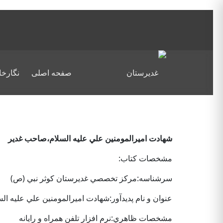
صفحه اصلی
نگارخا
شهادت اميرالمومنين علي عليه السلام،صاحب غدير
مشخصات كتاب:
سرشناسه:مركز تخصصي غديرستان كوثر نبي (ص)
عنوان و نام پديدآور:شهادت اميرالمومنين علي عليه
مشخصات ظاهري:نرم افزار تلفن همراه و رايانه