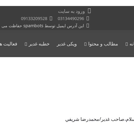
ورود به سایت
09133209528
03134490296
این آدرس ایمیل توسط spambots حفاظت می شود. برای دیدن شما نیاز به جاوا اسکریپت دارید
نه
مطالب و محتوا
ویکی غدیر
خطبه غدیر
فعالیت ها
 السلام،صاحب غدير/محمدرضا شريفي