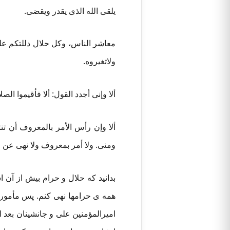
یلقی الله الذی یقدر ویقضی.
معاشر الناس، وکل حلال دللتکم علیه
ولاتغیروه.
ألا وإنی أجدد القول: ألا فأقیموا الص
ألا وإن رأس الأمر بالمعروف أن تن
ومنی. ولا أمر بمعروف ولا نهی عن م
بدانید که حلال و حرام بیش از آن 
همه ی حرامها نهی کنم. پس مأمورم
امیرالمؤمنین علی و جانشینان بعد از