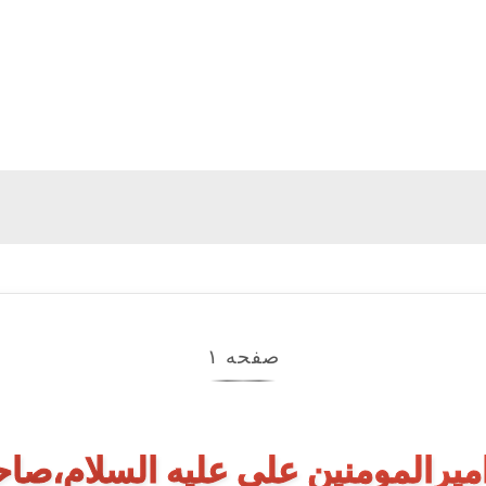
صفحه ۱
یرالمومنین علی علیه السلام،صا