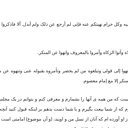
 وکل حرام نهیتکم عنه فإنی لم أرجع عن ذلک ولم أبدل. ألا فاذکروا ذ
لاه وآتوا الزکاه وأمروا بالمعروف وانهوا عن المنکر.
تهوا إلی قولی وتبلغوه من لم یحضر وتأمروه بقبوله عنی وتنهوه عن م
نکر إلا مع إمام معصوم.
است که من همه ی آنها را بشمارم و معرفی کنم و بتوانم در یک مجلس
 که از شما بیعت بگیرم و با شما دست بدهم بر اینکه قبول کنید آنچ
 او آورده ام که آنان از نسل من و اویند، (و آن موضوع) امامتی است که