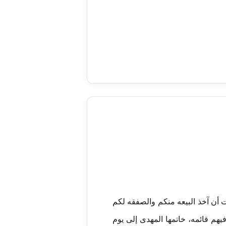
ت أن آخذ البیعه منکم والصفقه لکم
هم قائمه، خاتمها المهدی إلی یوم