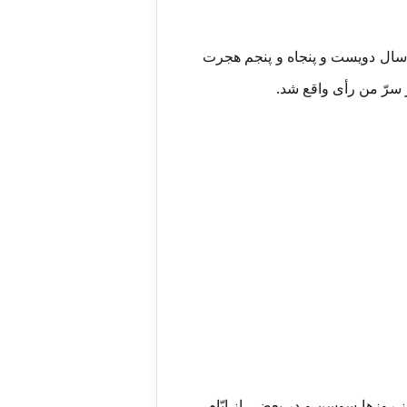
 سال دویست و پنجاه و پنجم هجرت
 سرّ من رأی واقع شد.
 روزها سوسن و در بعضی از ایّام،