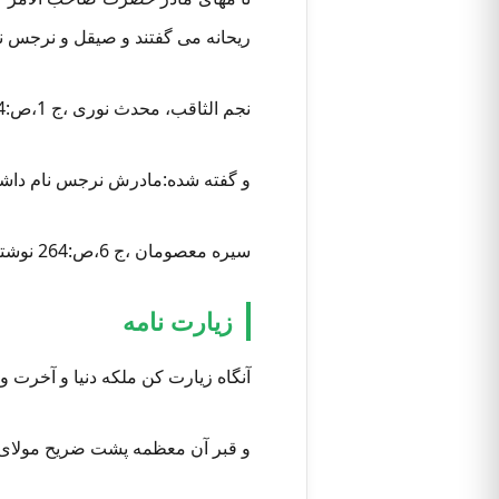
ریحانه می گفتند و صیقل و نرجس نیز 
نجم الثاقب، محدث نوری ،ج 1،ص:54
و گفته شده:مادرش نرجس نام داشت و
سیره معصومان ،ج 6،ص:264 نوشته:سید محسن امین عاملی / مترجم:علی حجتی کرمانی
زیارت نامه
آنگاه زیارت کن ملکه دنیا و آخرت وال
و قبر آن معظمه پشت ضریح مولای