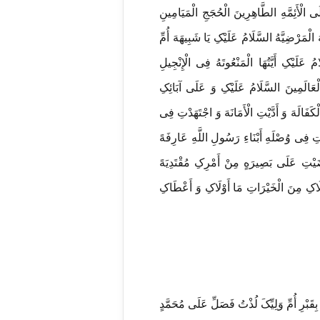
 الْأَئِمَّهِ الطَّاهِرِینَ الْحُجَجِ الْمَیَامِینِ
 الْمَرْضِیَّهُ السَّلَامُ عَلَیْکِ یَا شَبِیهَهَ أُمِّ
ُ عَلَیْکِ أَیَّتُهَا الْمَنْعُوتَهُ فِی الْإِنْجِیلِ
ْعَالَمِینَ السَّلَامُ عَلَیْکِ وَ عَلَی آبَائِکِ
َفَالَهَ وَ أَدَّیْتِ الْأَمَانَهَ وَ اجْتَهَدْتِ فِی
ِ فِی وُصْلَهِ أَبْنَاءِ رَسُولِ اللَّهِ عَارِفَهً
 مَضَیْتِ عَلَی بَصِیرَهٍ مِنْ أَمْرِکِ مُقْتَدِیَهً
َوْلَاکِ مِنَ الْخَیْرَاتِ مَا أَوْلَاکِ وَ أَعْطَاکِ
ِقَبْرِ أُمِّ وَلِیِّکَ لُذْتُ فَصَلِّ عَلَی مُحَمَّدٍ