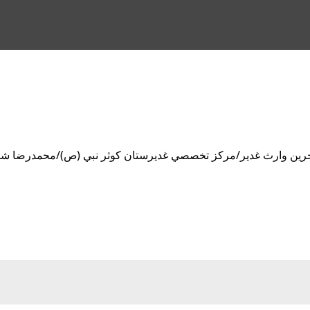
آخرين وارث غدير/مركز تخصصي غديرستان كوثر نبي (ص)/محمدرضا ش