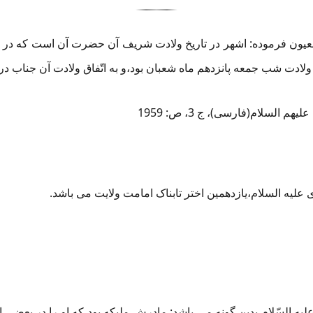
 العیون فرموده: اشهر در تاریخ ولادت شریف آن حضرت آن است که در
ادت شب جمعه پانزدهم ماه شعبان بود،و به اتّفاق ولادت آن جناب در
م السلام(فارسی)، ج 3، ص: 1959
یه السلام،یازدهمین اختر تابناک امامت ولایت می باشد.
ه السّلام بدین گونه می باشد: مادرش ملیکه بود که او را در بعضی از