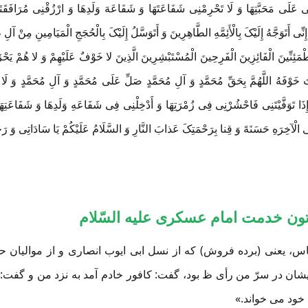
ِتْنِی عَلَی مَحَبَّتِهَا وَ لَا تَحْرِمْنِی شَفَاعَتَهَا وَ شَفَاعَهَ وَلَدِهَا وَ ارْزُقْنِی مُرَافَق
ُمَّ إِنِّی أَتَوَجَّهُ إِلَیْکَ بِالْأَئِمَّهِ الطَّاهِرِینَ وَ أَتَوَسَّلُ إِلَیْکَ بِالْحُجَجِ الْمَیَامِینِ
ُطْمَئِنِّینَ الْفَائِزِینَ الْفَرِحِینَ الْمُسْتَبْشِرِینَ الَّذِینَ لا خَوْفٌ عَلَیْهِمْ وَ لا هُمْ یَح
وْفَهُ اللَّهُمَّ بِحَقِّ مُحَمَّدٍ وَ آلِ مُحَمَّدٍ صَلِّ عَلَی مُحَمَّدٍ وَ آلِ مُحَمَّدٍ وَ لَا تَجْ
ی وَ إِذَا تَوَفَّیْتَنِی فَاحْشُرْنِی فِی زُمْرَتِهَا وَ أَدْخِلْنِی فِی شَفَاعَهِ وَلَدِهَا وَ شَفَاعَتِه
 الْآخِرَهِ حَسَنَهً وَ قِنا بِرَحْمَتِکَ عَذابَ النَّارِ وَ السَّلَامُ عَلَیْکُمْ یَا سَادَاتِی وَ رَحْم
ن خدمت امام عسکری علیه السّلام
ّاس، یعنی (برده فروش) که از نسل ابی ایوب انصاری و از موالیان
یشان در سرّ من رأی ظ بود، گفت: کافور خادم آمد به نزد من و گفت
د خود می خواند.»