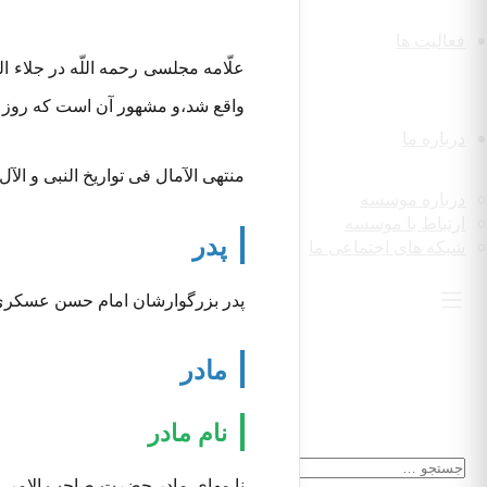
فعالیت ها
علّامه مجلسی رحمه اللّه در جلاء
واقع شد،و مشهور آن است که روز ول
درباره ما
منتهی الآمال فی تواریخ النبی و الآل علیه
درباره موسسه
ارتباط با موسسه
پدر
شبکه های اجتماعی ما
پدر بزرگوارشان امام حسن عسکری عل
مادر
نام مادر
نا مهای مادر حضرت صاحب الامر علی