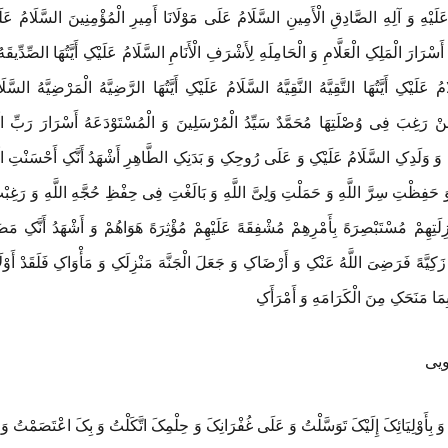
یْهِ وَ آلِهِ الصَّادِقِ الْأَمِینِ السَّلَامُ عَلَی مَوْلَانَا أَمِیرِ الْمُؤْمِنِینَ السَّلَامُ عَلَی
سْرَارَ الْمَلِکِ الْعَلَّامِ وَ الْحَامِلَهِ لِأَشْرَفِ الْأَنَامِ السَّلَامُ عَلَیْکِ أَیَّتُهَا الصِّدِّیقَهُ
ِ أَیَّتُهَا التَّقِیَّهُ النَّقِیَّهُ السَّلَامُ عَلَیْکِ أَیَّتُهَا الرَّضِیَّهُ الْمَرْضِیَّهُ السَّلَام
نْ رَغِبَ فِی وُصْلَتِهَا مُحَمَّدٌ سَیِّدُ الْمُرْسَلِینَ وَ الْمُسْتَوْدَعَهُ أَسْرَارَ رَبِّ ال
 وَ وَلَدِکِ السَّلَامُ عَلَیْکِ وَ عَلَی رُوحِکِ وَ بَدَنِکِ الطَّاهِرِ أَشْهَدُ أَنَّکِ أَحْسَنْتِ الْک
حَفِظْتِ سِرَّ اللَّهِ وَ حَمَلْتِ وَلِیَّ اللَّهِ وَ بَالَغْتِ فِی حِفْظِ حُجَّهِ اللَّهِ وَ رَغِبْت
نْزِلَتِهِمْ مُسْتَبْصِرَهً بِأَمْرِهِمْ مُشْفِقَهً عَلَیْهِمْ مُؤْثِرَهً هَوَاهُمْ وَ أَشْهَدُ أَنَّکِ
َهً زَکِیَّهً فَرَضِیَ اللَّهُ عَنْکِ وَ أَرْضَاکِ وَ جَعَلَ الْجَنَّهَ مَنْزِلَکِ وَ مَأْوَاکِ فَلَقَدْ أ
ِمَا مَنَحَکِ مِنَ الْکَرَامَهِ وَ أَمْرَأَکِ
ویی
َ بِأَوْلِیَائِکَ إِلَیْکَ تَوَسَّلْتُ وَ عَلَی غُفْرَانِکَ وَ حِلْمِکَ اتَّکَلْتُ وَ بِکَ اعْتَصَمْتُ وَ ب