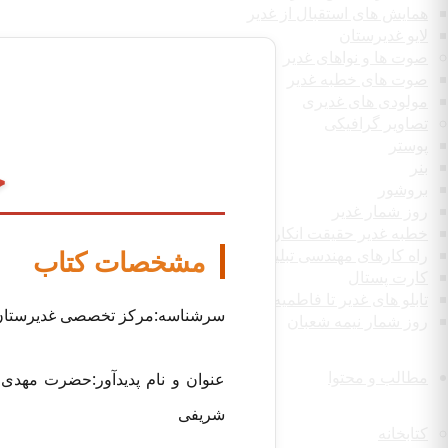
همایش های استقبال از غدیر
لایو غدیرستان
صوت ها و نواهای غدیر
صوت های خطبه غدیر
مولودی های غدیری
تصاویر گرافیکی
پوستر
بنر
ح
بروشور
روز شمار غدیر
خطبه غدیر حقیقت انکار ناپذیر
مشخصات کتاب
راه کارهای مهندسی تبلیغ غدیر
کارت پستال
تابلو های غدیر تا فاطمیه
سرشناسه:مرکز تخصصی غدیرستان 
روز شمار نیمه شعبان
مطالب و محتوا
عنوان و نام پدیدآور:حضرت مهدی
شریفی
کتابخانه