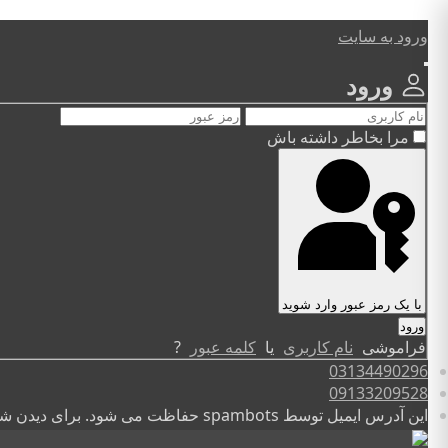
ورود به سایت
ورود
مرا بخاطر داشته باش
با یک رمز عبور وارد شوید
فراموشی
نام کاربری
یا
کلمه عبور
?
03134490296
09133209528
این آدرس ایمیل توسط spambots حفاظت می شود. برای دیدن شما نیاز به جاوا اسکریپت دارید