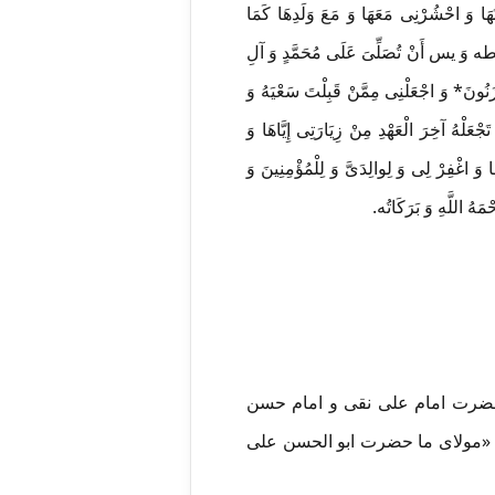
َتَهَا وَ احْشُرْنِی مَعَهَا وَ مَعَ وَلَدِهَا کَمَا
 مِنْ آلِ طه وَ یس أَنْ تُصَلِّیَ عَلَی مُحَمَّدٍ وَ آلِ
ْزَنُونَ* وَ اجْعَلْنِی مِمَّنْ قَبِلْتَ سَعْیَهُ وَ
عَلْهُ آخِرَ الْعَهْدِ مِنْ زِیَارَتِی إِیَّاهَا وَ
َا وَ اغْفِرْ لِی وَ لِوالِدَیَّ وَ لِلْمُؤْمِنِینَ وَ
َهُ اللَّهِ وَ بَرَکَاتُه.
 حضرت امام علی نقی و امام حسن
: «مولای ما حضرت ابو الحسن علی