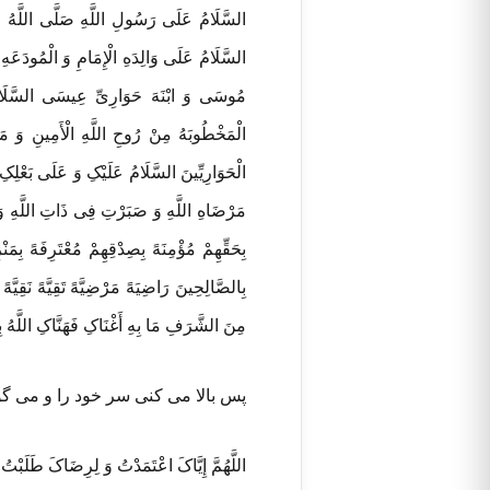
السَّلَامُ عَلَی رَسُولِ اللَّهِ صَلَّی اللَّهُ عَلَ
السَّلَامُ عَلَی وَالِدَهِ الْإِمَامِ وَ الْمُودَعَهِ أَ
مُوسَی وَ ابْنَهَ حَوَارِیِّ عِیسَی السَّلَامُ عَلَیْک
الْمَخْطُوبَهُ مِنْ رُوحِ اللَّهِ الْأَمِینِ وَ مَ
الْحَوَارِیِّینَ السَّلَامُ عَلَیْکِ وَ عَلَی بَعْلِکِ
مَرْضَاهِ اللَّهِ وَ صَبَرْتِ فِی ذَاتِ اللَّهِ وَ 
بِحَقِّهِمْ مُؤْمِنَهً بِصِدْقِهِمْ مُعْتَرِفَهً بِمَ
بِالصَّالِحِینَ رَاضِیَهً مَرْضِیَّهً تَقِیَّهً نَقِیّ
مِنَ الشَّرَفِ مَا بِهِ أَغْنَاکِ فَهَنَّاکِ اللَّهُ ب
پس بالا می کنی سر خود را و می گ
اللَّهُمَّ إِیَّاکَ اعْتَمَدْتُ وَ لِرِضَاکَ طَلَبْتُ و