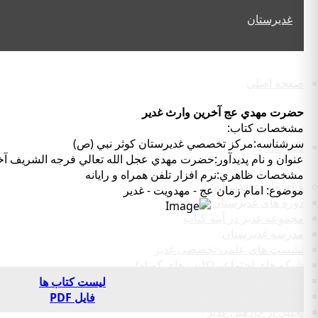
صفحه اصلی
حضرت مهدي عج آخرين وارث غدير
مشخصات كتاب:
سرشناسه:مركز تخصصي غديرستان كوثر نبي (ص)
نگارخانه
عنوان و نام پديدآور:حضرت مهدي عجل الله تعالي فرجه الشريف 
مشخصات ظاهري:نرم افزار تلفن همراه و رايانه
فیلم های غدیرستان
موضوع: امام زمان عج - مهدويت - غدير
دوره های غدیرستان
مجموعه غدیر در آینه کتاب
مدرسه غدیرستان
نشست های علمی تخصصی غدیر
شبکه های اجتماعی(کلیپ های کوتاه)
دیدار با علماء
لیست کتاب ها
پرده خوانی غدیر و سفیر غدیر
فایل PDF
تجلیل از خادمین غدیر