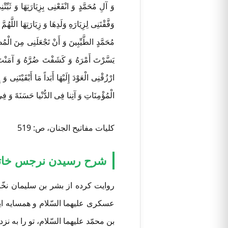
وَ آلِ مُحَمَّدٍ وَ انْفَعْنِی بِزِیَارَتِهَا وَ ثَبّ
وَفَّقْتَنِی لِزِیَارَهِ وَلَدِهَا وَ زِیَارَتِهَا اللَّه
مُحَمَّدٍ الطَّیِّبِینَ وَ أَنْ تَجْعَلَنِی مِنَ الْم
یَسَّرْتَ أَمْرَهُ وَ کَشَفْتَ ضُرَّهُ وَ آمَنْتَ خَ
ارْزُقْنِی الْعَوْدَ إِلَیْهَا أَبَداً مَا أَبْقَیْتَنِ
الْمُؤْمِنَاتِ وَ آتِنا فِی الدُّنْیا حَسَنَهً وَ فِی
کلیات مفاتیح الجنان، ص: 519
شرح رسیدن نرجس خاتو
روایت کرده از بشر بن سلیمان نخ
عسکری علیهما السّلام و همسایه ا
بن محمّد علیهما السّلام، تو را به نز