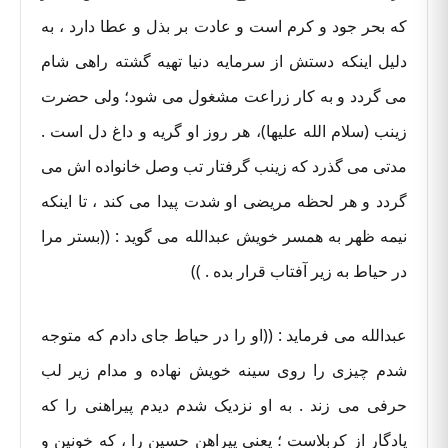
که بحر جود و کرم است و عادت بر بذل و عطا دارد ، به
دلیل اینکه دستش از سرمایه دنیا تهیه گشته راهی شام
می گردد و به کار زراعت مشغول می شود؛ ولی حضرت
زینب (سلام الله علیها)، هر روز او گریه و داغ دل است .
مدتی می گذرد که زینب گرفتار تب وصل خانواده اش می
گردد و هر لحظه مریضی او شدت پیدا می کند ، تا اینکه
نیمه ظهر به همسر خویش عبدالله می گوید : ((بستر مرا
در حیاط به زیر آفتاب قرار بده . ))
عبدالله می فرماید : ((او را در حیاط جای دادم که متوجه
شدم چیزی را روی سینه خویش نهاده و مدام زیر لب
حرفی می زند . به او نزدیک شدم دیدم پیراهنی را که
یادگار از کربلاست ؛ یعنی پیراهن حسین را ، که خونین و