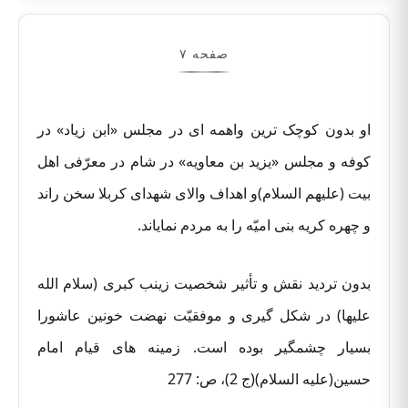
صفحه ۷
او بدون کوچک ترین واهمه ای در مجلس «ابن زیاد» در
کوفه و مجلس «یزید بن معاویه» در شام در معرّفی اهل
بیت (علیهم السلام)و اهداف والای شهدای کربلا سخن راند
و چهره کریه بنی امیّه را به مردم نمایاند.
بدون تردید نقش و تأثیر شخصیت زینب کبری (سلام الله
علیها) در شکل گیری و موفقیّت نهضت خونین عاشورا
بسیار چشمگیر بوده است. زمینه های قیام امام
حسین(علیه السلام)(ج 2)، ص: 277