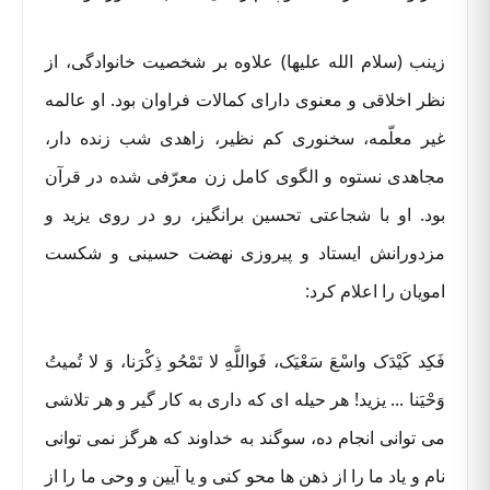
زینب (سلام الله علیها) علاوه بر شخصیت خانوادگی، از
نظر اخلاقی و معنوی دارای کمالات فراوان بود. او عالمه
غیر معلّمه، سخنوری کم نظیر، زاهدی شب زنده دار،
مجاهدی نستوه و الگوی کامل زن معرّفی شده در قرآن
بود. او با شجاعتی تحسین برانگیز، رو در روی یزید و
مزدورانش ایستاد و پیروزی نهضت حسینی و شکست
امویان را اعلام کرد:
فَکِد کَیْدَک واسْعَ سَعْیَک، فَواللَّهِ لا تَمْحُو ذِکْرَنا، وَ لا تُمیتُ
وَحْیَنا ... یزید! هر حیله ای که داری به کار گیر و هر تلاشی
می توانی انجام ده، سوگند به خداوند که هرگز نمی توانی
نام و یاد ما را از ذهن ها محو کنی و یا آیین و وحی ما را از