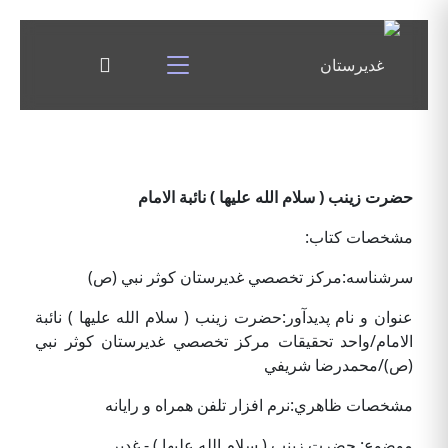
حضرت زينب ( سلام الله عليها ) نائبة الامام
مشخصات كتاب:
سرشناسه:مركز تخصصي غديرستان كوثر نبي (ص)
عنوان و نام پديدآور:حضرت زينب ( سلام الله عليها ) نائبة
الامام/واحد تحقيقات مركز تخصصي غديرستان كوثر نبي
(ص)/محمدرضا شريفي
مشخصات ظاهري:نرم افزار تلفن همراه و رايانه
موضوع: حضرت زينب ( سلام الله عليها ) - غدير