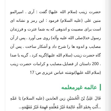
حضرت زینب (سلام الله علیها) گفت : آری . امیرالمو
منین علی (علیه السلام) فرمود : این رمز و نشانه ای
است برای مصیبت و اندوهی که به شما عترت و فرزندان
رسول خدا(صلی الله علیه وآله) روی می آورد . پس از آن
مصایب و اندوه ها را شرح داد و آشکار ساخت . پس آن
گاه حضرت زینب (سلام الله علیها)گریه کرد ، گریه با صدا
. 200 داستان از فضایل،مصایب و کرامات حضرت زینب
(سلام الله علیها)نوشته عباس عزیزی ص: 17
عالمه غیرمعلمه
قَالَ عَلِیُّ بْنُ الْحُسَیْنِ زین العابدین (علیه السلام) یَا عَمَّهِ
...أَنْتِ بِحَمْدِ اللَّهِ عَالِمَهٌ غَیْرُ مُعَلَّمَهٍ فَهِمَهٌ غَیْرُ مُفَهَّمَهٍ...