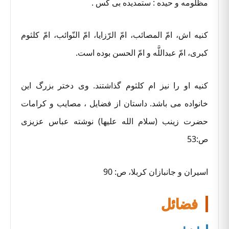
مظلومه و حیده : ستمدیده بی کس .
کنیه اش، امّ المصائب، امّ الرّزایا، امّ النّوائب، امّ کلثوم
کبری، امّ عبداللَّه و امّ الحسن بوده است.
کنیه او را نیز ام کلثوم گذاشتند. وی دختر بزرگ این
خانواده می باشد. داستان از فضایل ، مصایب و کرامات
حضرت زینب (سلام الله علیها) نوشته عباس عزیزی
ص:53
اسیران و جانبازان کربلا، ص: 90
فضائل