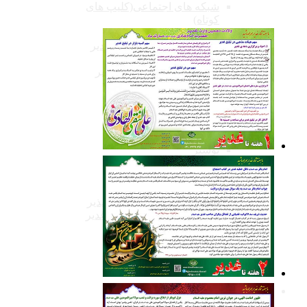
شبکه های اجتماعی(کلیپ های
کوتاه)
دیدار با علماء
پرده خوانی غدیر و سفیر غدیر
تجلیل از خادمین غدیر
همایش های استقبال از غدیر
لایو غدیرستان
صوت ها و نواهای غدیر
صوت های خطبه غدیر
مولودی های غدیری
تصاویر گرافیکی
پوستر
بنر
بروشور
روز شمار غدیر
خطبه غدیر حقیقت انکار ناپذیر
راه کارهای مهندسی تبلیغ غدیر
کارت پستال
تابلو های غدیر تا فاطمیه
روز شمار نیمه شعبان
مطالب و محتوا