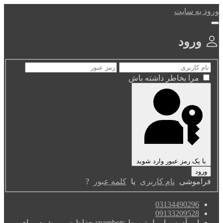
ورود به سایت
ورود
مرا بخاطر داشته باش
با یک رمز عبور وارد شوید
فراموشی
نام کاربری
یا
کلمه عبور
?
03134490296
09133209528
این آدرس ایمیل توسط spambots حفاظت می شود. برای