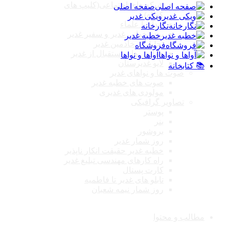
شبکه های اجتماعی(کلیپ های
صفحه اصلی
کوتاه)
ویکی غدیر
دیدار با علماء
نگارخانه
پرده خوانی غدیر و سفیر غدیر
خطبه غدیر
تجلیل از خادمین غدیر
فروشگاه
همایش های استقبال از غدیر
آواها و نواها
لایو غدیرستان
📚 کتابخانه
صوت ها و نواهای غدیر
صوت های خطبه غدیر
مولودی های غدیری
تصاویر گرافیکی
پوستر
بنر
بروشور
روز شمار غدیر
خطبه غدیر حقیقت انکار ناپذیر
راه کارهای مهندسی تبلیغ غدیر
کارت پستال
تابلو های غدیر تا فاطمیه
روز شمار نیمه شعبان
مطالب و محتوا