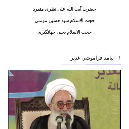
حضرت آیت الله علی نظری منفرد
حجت الاسلام سید حسین مومنی
حجت الاسلام یحیی جهانگیری
۰١-پيامد فراموشي غدير