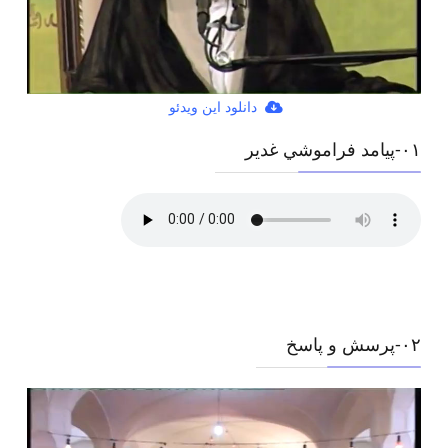
دانلود این ویدئو
۰١-پيامد فراموشي غدير
۰٢-پرسش و پاسخ