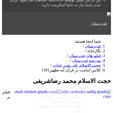
دیدن شما نیاز به جاوا اسکریپت دارید
شما اینجا هستید:
غدیرستان
\
صفحه اصلی
نگارخانه
\
فیلم های غدیرستان
\
مدرسه غدیرستان
\
حجت الاسلام علی شیر خدایی
\
کلاس امامت در قرآن آیه تطهیر1391
نگارخانه
حجت الاسلام محمد رضاشریفی
فیلم های غدیرستان
دوره های غدیرستان
فیلتر
مجموعه غدیر در آینه کتاب
بر
مدرسه غدیرستان
نشست های علمی تخصصی
غدیر