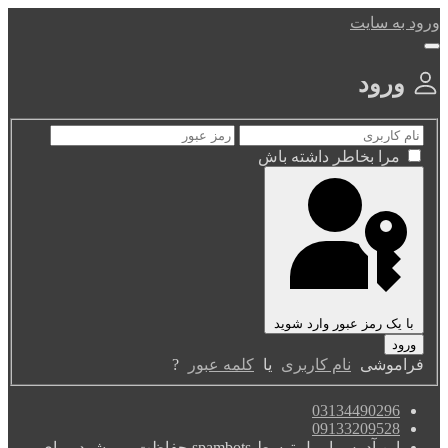
ورود به سایت
ورود
مرا بخاطر داشته باش
با یک رمز عبور وارد شوید
فراموشی
نام کاربری
یا
کلمه عبور
?
03134490296
09133209528
این آدرس ایمیل توسط spambots حفاظت می شود. برای