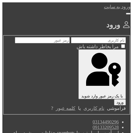
ورود به سایت
ورود
مرا بخاطر داشته باش
با یک رمز عبور وارد شوید
فراموشی
نام کاربری
یا
کلمه عبور
?
03134490296
09133209528
این آدرس ایمیل توسط spambots حفاظت می شود. برای