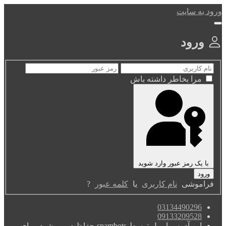
ورود به سایت
ورود
مرا بخاطر داشته باش
با یک رمز عبور وارد شوید
فراموشی
نام کاربری
یا
کلمه عبور
?
03134490296
09133209528
این آدرس ایمیل توسط spambots حفاظت می شود. برای