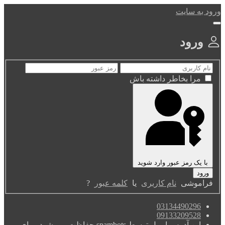
ورود به سایت
ورود
مرا بخاطر داشته باش
با یک رمز عبور وارد شوید
فراموشی
نام کاربری
یا
کلمه عبور
?
03134490296
09133209528
این آدرس ایمیل توسط spambots حفاظت می شود. برای