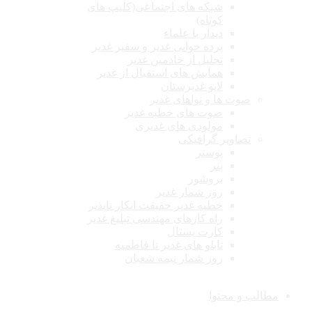
شبکه های اجتماعی(کلیپ های
کوتاه)
دیدار با علماء
پرده خوانی غدیر و سفیر غدیر
تجلیل از خادمین غدیر
همایش های استقبال از غدیر
لایو غدیرستان
صوت ها و نواهای غدیر
صوت های خطبه غدیر
مولودی های غدیری
تصاویر گرافیکی
پوستر
بنر
بروشور
روز شمار غدیر
خطبه غدیر حقیقت انکار ناپذیر
راه کارهای مهندسی تبلیغ غدیر
کارت پستال
تابلو های غدیر تا فاطمیه
روز شمار نیمه شعبان
مطالب و محتوا