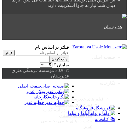
دیدن شما نیاز به جاوا اسکریپت دارید
فیلتر بر اساس نام
فیلتر
صفحه اصلی
پاک کردن
نمایش #
© 2026 موسسه فرهنگی هنری
غدیرستان
نگارخانه
صفحه اصلی
ویکی غدیر
نگارخانه
فیلم های غدیرستان
خطبه غدیر
دوره های غدیرستان
فروشگاه
مجموعه غدیر در آینه کتاب
آواها و نواها
مدرسه غدیرستان
📚 کتابخانه
نشست های علمی تخصصی
غدیر