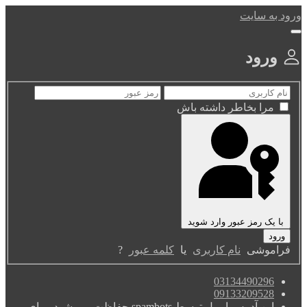
ورود به سایت
ورود
مرا بخاطر داشته باش
با یک رمز عبور وارد شوید
فراموشی
نام کاربری
یا
کلمه عبور
?
03134490296
09133209528
این آدرس ایمیل توسط spambots حفاظت می شود. برای