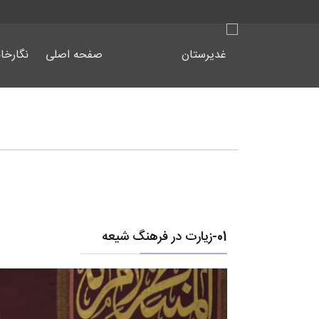
صفحه اصلی
نگارخان
01-زیارت در فرهنگ شیعه