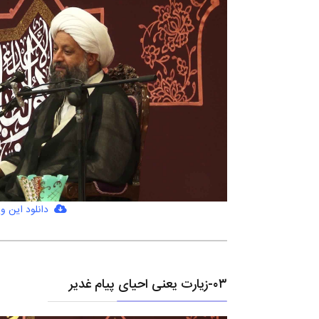
دانلود این وی
۰٣-زیارت یعنی احیای پیام غدیر