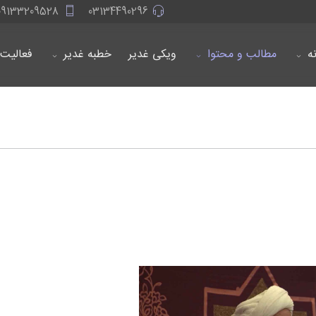
09133209528
03134490296
ه
مطالب و محتوا
ویکی غدیر
خطبه غدیر
فعالیت 