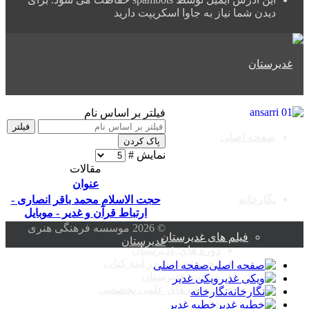
دیدن شما نیاز به جاوا اسکریپت دارید
فیلتر بر اساس نام
فیلتر
صفحه اصلی
پاک کردن
نمایش #
مقالات
عنوان
نگارخانه
حجت الاسلام محمد باقر انصاری -
ارتباط قرآن و غدیر - موبایل
© 2026 موسسه فرهنگی هنری
فیلم های غدیرستان
غدیرستان
دوره های غدیرستان
مجموعه غدیر در آینه کتاب
صفحه اصلی
مدرسه غدیرستان
ویکی غدیر
نشست های علمی تخصصی
نگارخانه
غدیر
خطبه غدیر