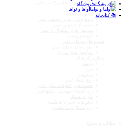
شبکه های اجتماعی(کلیپ های
فروشگاه
کوتاه)
آواها و نواها
دیدار با علماء
📚 کتابخانه
پرده خوانی غدیر و سفیر غدیر
تجلیل از خادمین غدیر
همایش های استقبال از غدیر
لایو غدیرستان
صوت ها و نواهای غدیر
صوت های خطبه غدیر
مولودی های غدیری
تصاویر گرافیکی
پوستر
بنر
بروشور
روز شمار غدیر
خطبه غدیر حقیقت انکار ناپذیر
راه کارهای مهندسی تبلیغ غدیر
کارت پستال
تابلو های غدیر تا فاطمیه
روز شمار نیمه شعبان
مطالب و محتوا