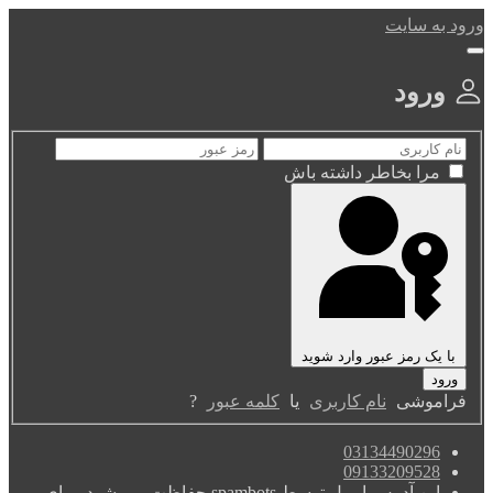
ورود به سایت
ورود
مرا بخاطر داشته باش
با یک رمز عبور وارد شوید
فراموشی
نام کاربری
یا
کلمه عبور
?
03134490296
09133209528
این آدرس ایمیل توسط spambots حفاظت می شود. برای