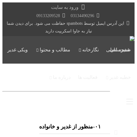
ورود به سایت
09133209528
03134490296
این آدرس ایمیل توسط spambots حفاظت می شود. برای دیدن شما
نیاز به جاوا اسکریپت دارید
صفحه اصلی
نگارخانه
مطالب و محتوا
ویکی غدیر
خطبه غدیر
فعالیت ها
درباره ما
۰١-منظور از غدیر و خانواده