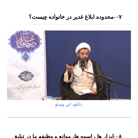
۰٧-محدوده ابلاغ غدیر در خانواده چیست؟
دانلود این ویدئو
۰٨-ابزار ها ، اسوه ها، موانع و وظیفه ما در تبلیغ