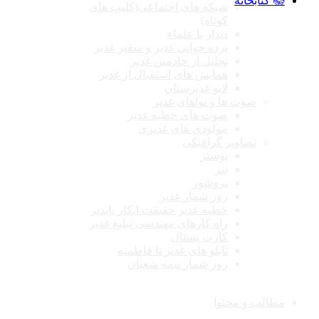
📚 کتابخانه
شبکه های اجتماعی(کلیپ های
کوتاه)
دیدار با علماء
پرده خوانی غدیر و سفیر غدیر
تجلیل از خادمین غدیر
همایش های استقبال از غدیر
لایو غدیرستان
صوت ها و نواهای غدیر
صوت های خطبه غدیر
مولودی های غدیری
تصاویر گرافیکی
پوستر
بنر
بروشور
روز شمار غدیر
خطبه غدیر حقیقت انکار ناپذیر
راه کارهای مهندسی تبلیغ غدیر
کارت پستال
تابلو های غدیر تا فاطمیه
روز شمار نیمه شعبان
مطالب و محتوا