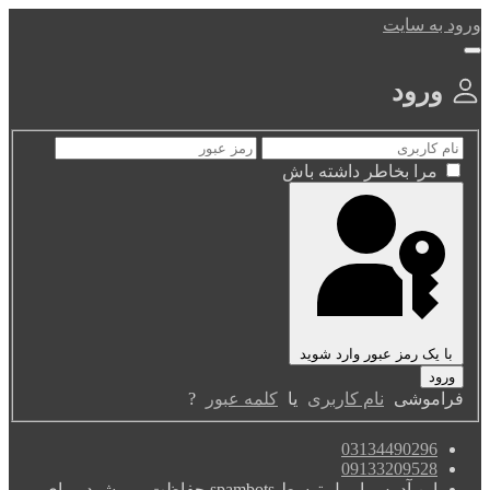
ورود به سایت
ورود
مرا بخاطر داشته باش
با یک رمز عبور وارد شوید
فراموشی
نام کاربری
یا
کلمه عبور
?
03134490296
09133209528
این آدرس ایمیل توسط spambots حفاظت می شود. برای