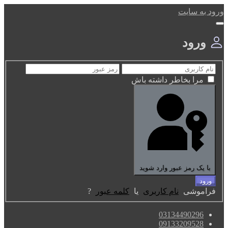
ورود به سایت
ورود
مرا بخاطر داشته باش
با یک رمز عبور وارد شوید
فراموشی
نام کاربری
یا
کلمه عبور
?
03134490296
09133209528