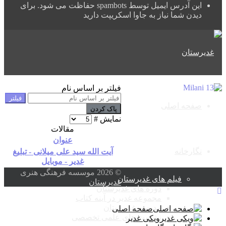
این آدرس ایمیل توسط spambots حفاظت می شود. برای
دیدن شما نیاز به جاوا اسکریپت دارید
فیلتر بر اساس نام
فیلتر
صفحه اصلی
پاک کردن
نمایش #
مقالات
عنوان
نگارخانه
آیت الله سید علی میلانی - تبلیغ
غدیر - موبایل
© 2026 موسسه فرهنگی هنری
فیلم های غدیرستان
غدیرستان
دوره های غدیرستان
مجموعه غدیر در آینه کتاب
مدرسه غدیرستان
صفحه اصلی
نشست های علمی تخصصی
ویکی غدیر