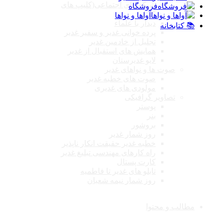
شبکه های اجتماعی(کلیپ های
فروشگاه
کوتاه)
آواها و نواها
دیدار با علماء
📚 کتابخانه
پرده خوانی غدیر و سفیر غدیر
تجلیل از خادمین غدیر
همایش های استقبال از غدیر
لایو غدیرستان
صوت ها و نواهای غدیر
صوت های خطبه غدیر
مولودی های غدیری
تصاویر گرافیکی
پوستر
بنر
بروشور
روز شمار غدیر
خطبه غدیر حقیقت انکار ناپذیر
راه کارهای مهندسی تبلیغ غدیر
کارت پستال
تابلو های غدیر تا فاطمیه
روز شمار نیمه شعبان
مطالب و محتوا