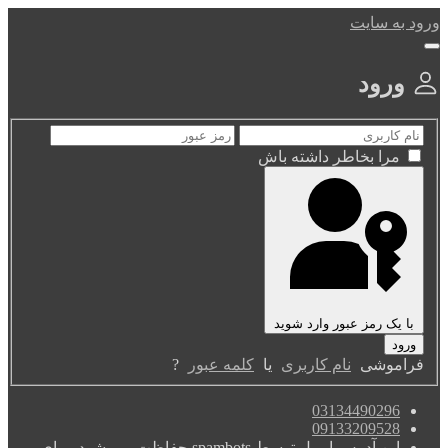
ورود به سایت
ورود
مرا بخاطر داشته باش
با یک رمز عبور وارد شوید
فراموشی
نام کاربری
یا
کلمه عبور
?
03134490296
09133209528
این آدرس ایمیل توسط spambots حفاظت می شود. برای