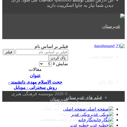
دیدن شما نیاز به جاوا اسکریپت دارید
فیلتر بر اساس نام
فیلتر
صفحه اصلی
پاک کردن
نمایش #
مقالات
عنوان
نگارخانه
حجت الاسلام مهدی دانشمند -
روش سخنرانی - موبایل
© 2026 موسسه فرهنگی هنری
فیلم های غدیرستان
غدیرستان
دوره های غدیرستان
مجموعه غدیر در آینه کتاب
صفحه اصلی
مدرسه غدیرستان
ویکی غدیر
نشست های علمی تخصصی
نگارخانه
غدیر
خطبه غدیر