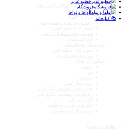
غدیر
خطبه غدیر
شبکه های اجتماعی(کلیپ های
فروشگاه
کوتاه)
آواها و نواها
دیدار با علماء
📚 کتابخانه
پرده خوانی غدیر و سفیر غدیر
تجلیل از خادمین غدیر
همایش های استقبال از غدیر
لایو غدیرستان
صوت ها و نواهای غدیر
صوت های خطبه غدیر
مولودی های غدیری
تصاویر گرافیکی
پوستر
بنر
بروشور
روز شمار غدیر
خطبه غدیر حقیقت انکار ناپذیر
راه کارهای مهندسی تبلیغ غدیر
کارت پستال
تابلو های غدیر تا فاطمیه
روز شمار نیمه شعبان
مطالب و محتوا