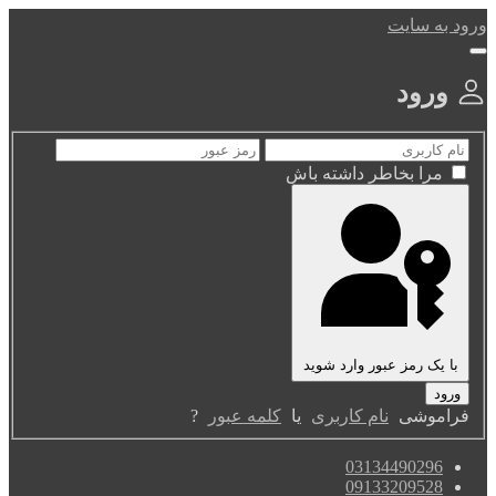
ورود به سایت
ورود
مرا بخاطر داشته باش
با یک رمز عبور وارد شوید
فراموشی
نام کاربری
یا
کلمه عبور
?
03134490296
09133209528