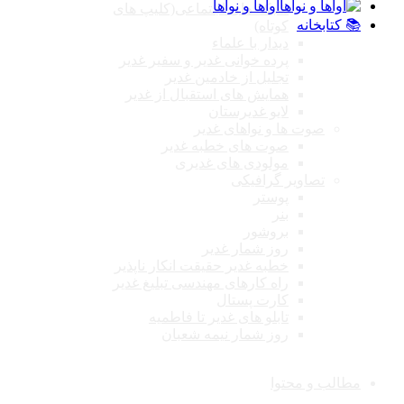
آواها و نواها
شبکه های اجتماعی(کلیپ های
📚 کتابخانه
کوتاه)
دیدار با علماء
پرده خوانی غدیر و سفیر غدیر
تجلیل از خادمین غدیر
همایش های استقبال از غدیر
لایو غدیرستان
صوت ها و نواهای غدیر
صوت های خطبه غدیر
مولودی های غدیری
تصاویر گرافیکی
پوستر
بنر
بروشور
روز شمار غدیر
خطبه غدیر حقیقت انکار ناپذیر
راه کارهای مهندسی تبلیغ غدیر
کارت پستال
تابلو های غدیر تا فاطمیه
روز شمار نیمه شعبان
مطالب و محتوا