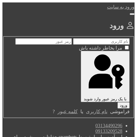
ورود به سایت
ورود
مرا بخاطر داشته باش
با یک رمز عبور وارد شوید
فراموشی
نام کاربری
یا
کلمه عبور
?
03134490296
09133209528
این آدرس ایمیل توسط spambots حفاظت می شود. برای