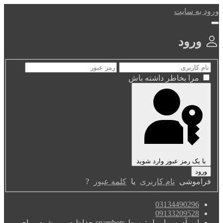
ورود به سایت
ورود
مرا بخاطر داشته باش
با یک رمز عبور وارد شوید
فراموشی
نام کاربری
یا
کلمه عبور
?
03134490296
09133209528
این آدرس ایمیل توسط spambots حفاظت می شود. برای