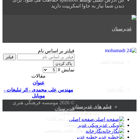
دیدن شما نیاز به جاوا اسکریپت دارید
فیلتر بر اساس نام
فیلتر
صفحه اصلی
پاک کردن
نمایش #
مقالات
عنوان
نگارخانه
مهندس علی محمدی - اثر تبلیغات -
موبایل
© 2026 موسسه فرهنگی هنری
فیلم های غدیرستان
غدیرستان
دوره های غدیرستان
مجموعه غدیر در آینه کتاب
صفحه اصلی
مدرسه غدیرستان
ویکی غدیر
نشست های علمی تخصصی
نگارخانه
غدیر
خطبه غدیر