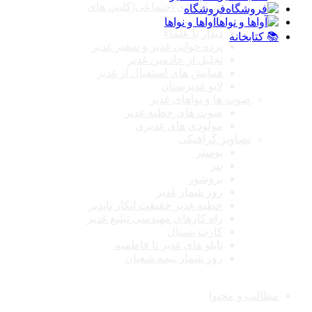
شبکه های اجتماعی(کلیپ های
فروشگاه
کوتاه)
آواها و نواها
دیدار با علماء
📚 کتابخانه
پرده خوانی غدیر و سفیر غدیر
تجلیل از خادمین غدیر
همایش های استقبال از غدیر
لایو غدیرستان
صوت ها و نواهای غدیر
صوت های خطبه غدیر
مولودی های غدیری
تصاویر گرافیکی
پوستر
بنر
بروشور
روز شمار غدیر
خطبه غدیر حقیقت انکار ناپذیر
راه کارهای مهندسی تبلیغ غدیر
کارت پستال
تابلو های غدیر تا فاطمیه
روز شمار نیمه شعبان
مطالب و محتوا