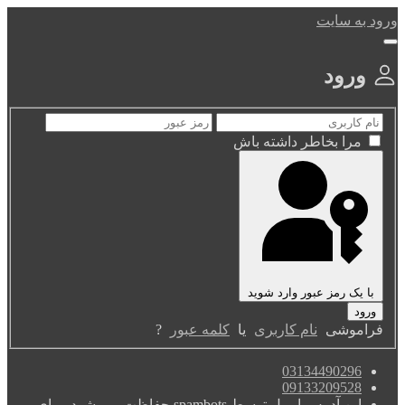
ورود به سایت
ورود
مرا بخاطر داشته باش
با یک رمز عبور وارد شوید
فراموشی
نام کاربری
یا
کلمه عبور
?
03134490296
09133209528
این آدرس ایمیل توسط spambots حفاظت می شود. برای