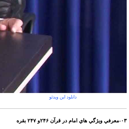
دانلود این ویدئو
۰٣-معرفي ويژگي هاي امام در قرآن ٢۴۶و ٢۴٧ بقره