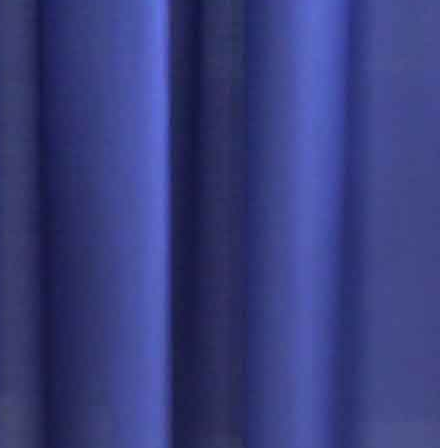
کوتاه)
دیدار با علماء
پرده خوانی غدیر و سفیر غدیر
تجلیل از خادمین غدیر
همایش های استقبال از غدیر
لایو غدیرستان
صوت ها و نواهای غدیر
صوت های خطبه غدیر
مولودی های غدیری
تصاویر گرافیکی
پوستر
بنر
بروشور
روز شمار غدیر
خطبه غدیر حقیقت انکار ناپذیر
راه کارهای مهندسی تبلیغ غدیر
کارت پستال
تابلو های غدیر تا فاطمیه
روز شمار نیمه شعبان
مطالب و محتوا