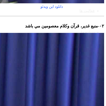
دانلود این ویدئو
فعالیت ها
۰٢-منبع غدير، قرآن وکلام معصومين مي باشد
درباره ما
درباره موسسه
ارتباط با موسسه
شبکه های اجتماعی ما