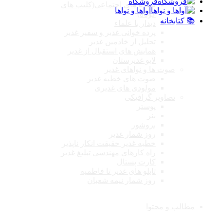
فروشگاه
شبکه های اجتماعی(کلیپ های
آواها و نواها
کوتاه)
📚 کتابخانه
دیدار با علماء
پرده خوانی غدیر و سفیر غدیر
تجلیل از خادمین غدیر
همایش های استقبال از غدیر
لایو غدیرستان
صوت ها و نواهای غدیر
صوت های خطبه غدیر
مولودی های غدیری
تصاویر گرافیکی
پوستر
بنر
بروشور
روز شمار غدیر
خطبه غدیر حقیقت انکار ناپذیر
راه کارهای مهندسی تبلیغ غدیر
کارت پستال
تابلو های غدیر تا فاطمیه
روز شمار نیمه شعبان
مطالب و محتوا