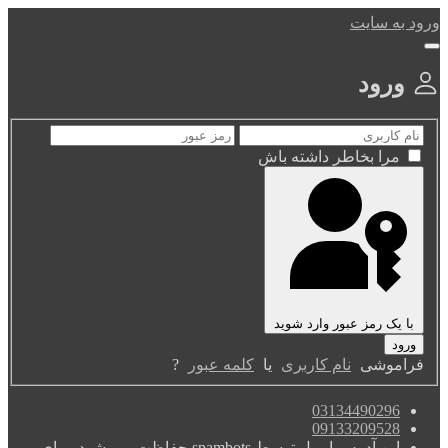
ورود به سایت
ورود
مرا بخاطر داشته باش
با یک رمز عبور وارد شوید
فراموشی
نام کاربری
یا
کلمه عبور
?
03134490296
09133209528
این آدرس ایمیل توسط spambots حفاظت می شود. برای