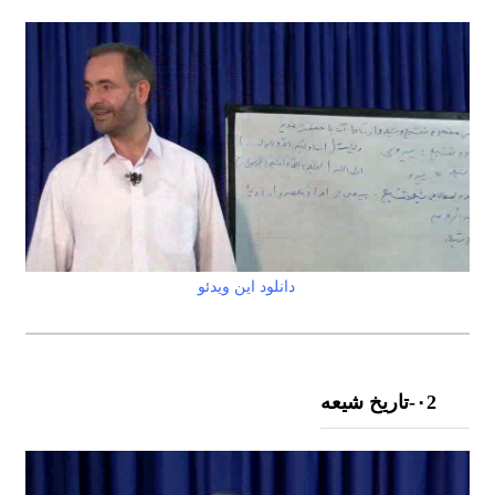
دانلود این ویدئو
۰2-تاريخ شيعه