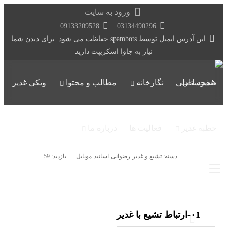
ورود به سایت
09133209528
03134490296
این آدرس ایمیل توسط spambots حفاظت می شود. برای دیدن شما
نیاز به جاوا اسکریپت دارید
صفحه اصلی
نگارخانه
مطالب و محتوا
ویکی غدیر
خطبه غدیر
فعالیت ها
درباره ما
دسته:
تشیع و غدیر-رضوانی-اساتید-موبایل
بازدید: 59
۰1-ارتباط تشيع با غدير