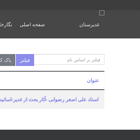
صفحه اصلی
نگارخا
فیلتر بر اساس نام
فیلتر
پاک ک
عنوان
استاد علی اصغر رضوانی -آثار بحث از غدیر-اساتید
مقالات