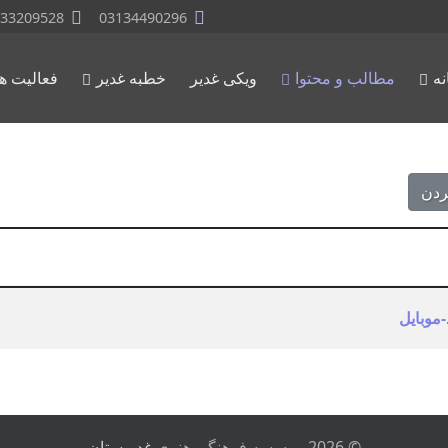
33209528
03134490296
نه
مطالب و محتوا
ویکی غدیر
خطبه غدیر
فعالیت ها
ردن
-موبایل
© 2026 موسسه فرهنگی هنری
غدیرستان