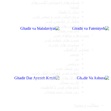
شبکه های اجتماعی(کلیپ های
کوتاه)
دیدار با علماء
پرده خوانی غدیر و سفیر غدیر
تجلیل از خادمین غدیر
همایش های استقبال از غدیر
لایو غدیرستان
صوت ها و نواهای غدیر
صوت های خطبه غدیر
مولودی های غدیری
تصاویر گرافیکی
پوستر
بنر
بروشور
روز شمار غدیر
خطبه غدیر حقیقت انکار ناپذیر
راه کارهای مهندسی تبلیغ غدیر
کارت پستال
تابلو های غدیر تا فاطمیه
روز شمار نیمه شعبان
مطالب و محتوا