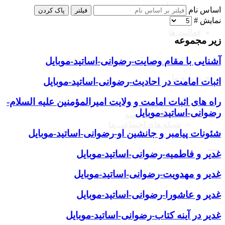
مختلف
اساس نام
فیلتر
پاک کردن
نمایش #
فعالیت ها
زیر مجموعه
آشنایی با مقام وصایت-رضوانی-اساتید-موبایل
درباره ما
اثبات امامت در احادیث-رضوانی-اساتید-موبایل
راه های اثبات امامت و ولایت امیرالمؤمنین علیه السلام-
درباره موسسه
رضوانی-اساتید-موبایل
ارتباط با موسسه
شبکه های اجتماعی ما
شئونات پیامبر و جانشین او-رضوانی-اساتید-موبایل
غدیر و فاطمیه-رضوانی-اساتید-موبایل
غدیر و مهدویت-رضوانی-اساتید-موبایل
غدیر و عاشورا-رضوانی-اساتید-موبایل
غدیر در آینه کتاب-رضوانی-اساتید-موبایل