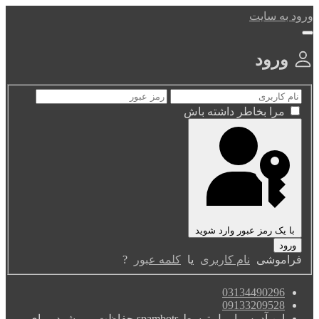
ورود به سایت
ورود
مرا بخاطر داشته باش
با یک رمز عبور وارد شوید
فراموشی
نام کاربری
یا
کلمه عبور
?
03134490296
09133209528
این آدرس ایمیل توسط spambots حفاظت می شود. برای