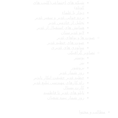
شبکه های اجتماعی(کلیپ های
کوتاه)
دیدار با علماء
پرده خوانی غدیر و سفیر غدیر
تجلیل از خادمین غدیر
همایش های استقبال از غدیر
لایو غدیرستان
صوت ها و نواهای غدیر
صوت های خطبه غدیر
مولودی های غدیری
تصاویر گرافیکی
پوستر
بنر
بروشور
روز شمار غدیر
خطبه غدیر حقیقت انکار ناپذیر
راه کارهای مهندسی تبلیغ غدیر
کارت پستال
تابلو های غدیر تا فاطمیه
روز شمار نیمه شعبان
مطالب و محتوا