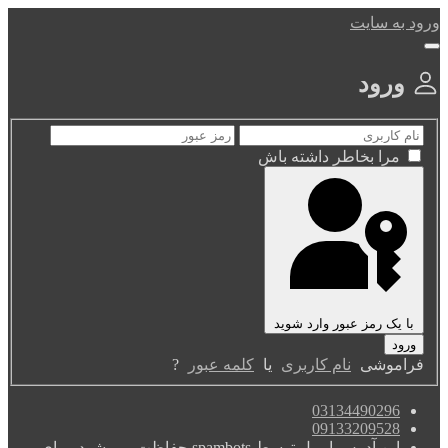
ورود به سایت
ورود
مرا بخاطر داشته باش
با یک رمز عبور وارد شوید
فراموشی
نام کاربری
یا
کلمه عبور
?
03134490296
09133209528
این آدرس ایمیل توسط spambots حفاظت می شود. برای