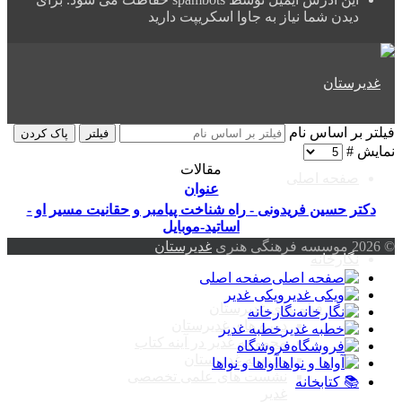
دیدن شما نیاز به جاوا اسکریپت دارید
فیلتر بر اساس نام
فیلتر
پاک کردن
نمایش #
مقالات
صفحه اصلی
عنوان
دکتر حسین فریدونی - راه شناخت پیامبر و حقانیت مسیر او -
اساتید-موبایل
© 2026 موسسه فرهنگی هنری
غدیرستان
نگارخانه
صفحه اصلی
ویکی غدیر
فیلم های غدیرستان
نگارخانه
دوره های غدیرستان
خطبه غدیر
مجموعه غدیر در آینه کتاب
فروشگاه
مدرسه غدیرستان
آواها و نواها
نشست های علمی تخصصی
📚 کتابخانه
غدیر