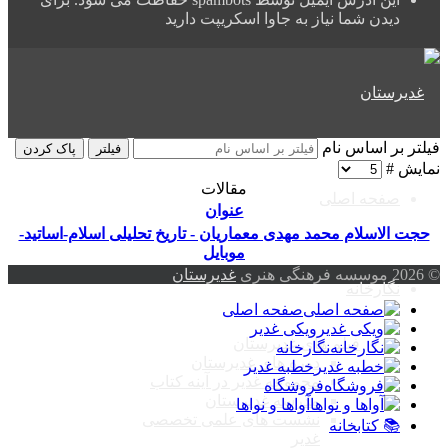
دیدن شما نیاز به جاوا اسکریپت دارید
فیلتر بر اساس نام
فیلتر
پاک کردن
نمایش #
مقالات
صفحه اصلی
عنوان
حجت الاسلام محمد مهدی معماریان - تاریخ تحلیلی اسلام-اساتید-
موبایل
© 2026 موسسه فرهنگی هنری
غدیرستان
نگارخانه
صفحه اصلی
ویکی غدیر
فیلم های غدیرستان
نگارخانه
دوره های غدیرستان
خطبه غدیر
مجموعه غدیر در آینه کتاب
فروشگاه
مدرسه غدیرستان
آواها و نواها
نشست های علمی تخصصی
📚 کتابخانه
غدیر