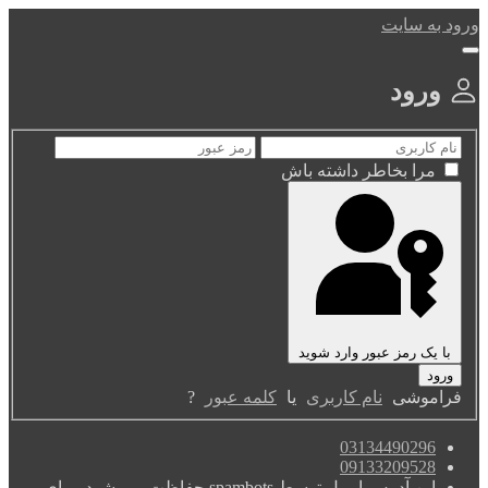
ورود به سایت
ورود
مرا بخاطر داشته باش
با یک رمز عبور وارد شوید
فراموشی
نام کاربری
یا
کلمه عبور
?
03134490296
09133209528
این آدرس ایمیل توسط spambots حفاظت می شود. برای