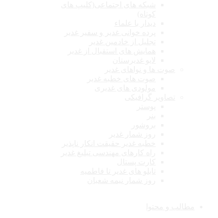
شبکه های اجتماعی(کلیپ های
کوتاه)
دیدار با علماء
پرده خوانی غدیر و سفیر غدیر
تجلیل از خادمین غدیر
همایش های استقبال از غدیر
لایو غدیرستان
صوت ها و نواهای غدیر
صوت های خطبه غدیر
مولودی های غدیری
تصاویر گرافیکی
پوستر
بنر
بروشور
روز شمار غدیر
خطبه غدیر حقیقت انکار ناپذیر
راه کارهای مهندسی تبلیغ غدیر
کارت پستال
تابلو های غدیر تا فاطمیه
روز شمار نیمه شعبان
مطالب و محتوا