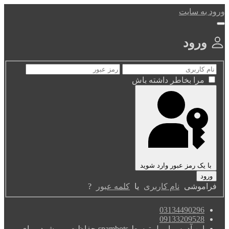
ورود به سایت
ورود
مرا بخاطر داشته باش
با یک رمز عبور وارد شوید
فراموشی
نام کاربری
یا
کلمه عبور
?
03134490296
09133209528
این آدرس ایمیل توسط spambots حفاظت می شود. برای