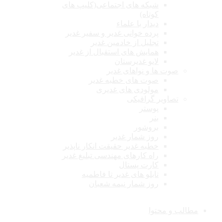
شبکه های اجتماعی(کلیپ های
کوتاه)
دیدار با علماء
پرده خوانی غدیر و سفیر غدیر
تجلیل از خادمین غدیر
همایش های استقبال از غدیر
لایو غدیرستان
صوت ها و نواهای غدیر
صوت های خطبه غدیر
مولودی های غدیری
تصاویر گرافیکی
پوستر
بنر
بروشور
روز شمار غدیر
خطبه غدیر حقیقت انکار ناپذیر
راه کارهای مهندسی تبلیغ غدیر
کارت پستال
تابلو های غدیر تا فاطمیه
روز شمار نیمه شعبان
مطالب و محتوا