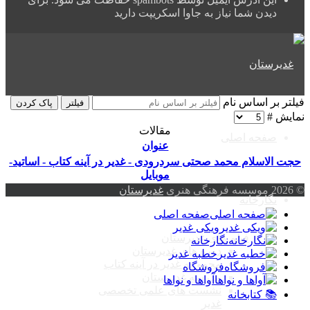
دیدن شما نیاز به جاوا اسکریپت دارید
فیلتر بر اساس نام
فیلتر
پاک کردن
نمایش #
مقالات
صفحه اصلی
عنوان
حجت الاسلام محمد صحتی سردرودی - غدیر در آینه کتاب - اساتید-
موبایل
© 2026 موسسه فرهنگی هنری
غدیرستان
نگارخانه
صفحه اصلی
ویکی غدیر
فیلم های غدیرستان
نگارخانه
دوره های غدیرستان
خطبه غدیر
مجموعه غدیر در آینه کتاب
فروشگاه
مدرسه غدیرستان
آواها و نواها
نشست های علمی تخصصی
📚 کتابخانه
غدیر