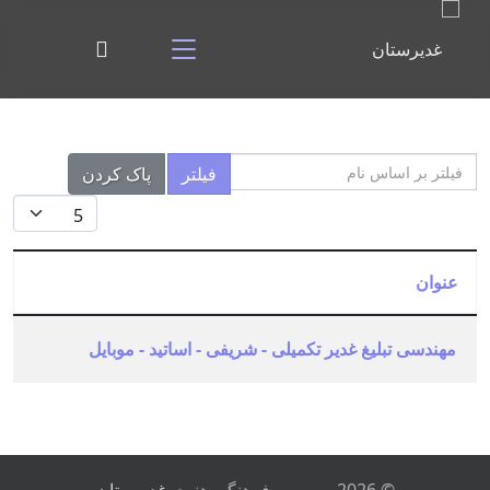
فیلتر بر اساس نام
فیلتر
پاک کردن
نمایش #
عنوان
مهندسی تبلیغ غدیر تکمیلی - شریفی - اساتید - موبایل
مقالات