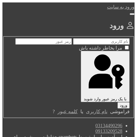
ورود به سایت
ورود
مرا بخاطر داشته باش
با یک رمز عبور وارد شوید
فراموشی
نام کاربری
یا
کلمه عبور
?
03134490296
09133209528
این آدرس ایمیل توسط spambots حفاظت می شود. برای