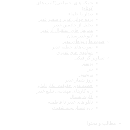
شبکه های اجتماعی(کلیپ های
کوتاه)
دیدار با علماء
پرده خوانی غدیر و سفیر غدیر
تجلیل از خادمین غدیر
همایش های استقبال از غدیر
لایو غدیرستان
صوت ها و نواهای غدیر
صوت های خطبه غدیر
مولودی های غدیری
تصاویر گرافیکی
پوستر
بنر
بروشور
روز شمار غدیر
خطبه غدیر حقیقت انکار ناپذیر
راه کارهای مهندسی تبلیغ غدیر
کارت پستال
تابلو های غدیر تا فاطمیه
روز شمار نیمه شعبان
مطالب و محتوا