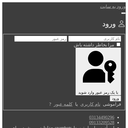
ورود به سایت
ورود
مرا بخاطر داشته باش
با یک رمز عبور وارد شوید
فراموشی
نام کاربری
یا
کلمه عبور
?
03134490296
09133209528
این آدرس ایمیل توسط spambots حفاظت می شود. برای