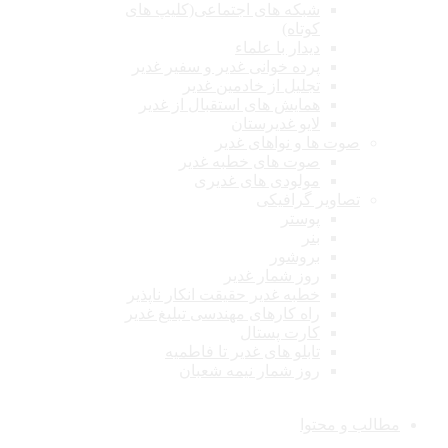
شبکه های اجتماعی(کلیپ های
کوتاه)
دیدار با علماء
پرده خوانی غدیر و سفیر غدیر
تجلیل از خادمین غدیر
همایش های استقبال از غدیر
لایو غدیرستان
صوت ها و نواهای غدیر
صوت های خطبه غدیر
مولودی های غدیری
تصاویر گرافیکی
پوستر
بنر
بروشور
روز شمار غدیر
خطبه غدیر حقیقت انکار ناپذیر
راه کارهای مهندسی تبلیغ غدیر
کارت پستال
تابلو های غدیر تا فاطمیه
روز شمار نیمه شعبان
مطالب و محتوا