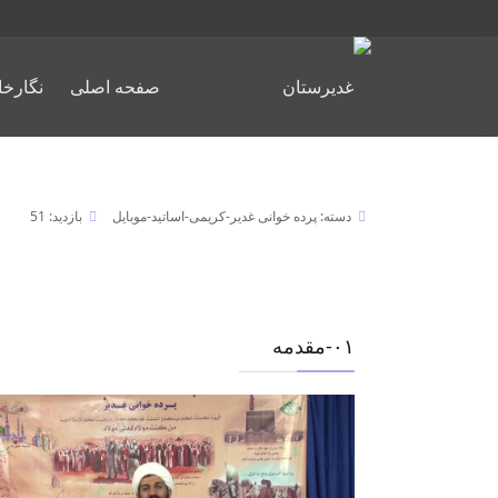
صفحه اصلی
نگارخا
دسته:
پرده خوانی غدیر-کریمی-اساتید-موبایل
بازدید: 51
۰١-مقدمه