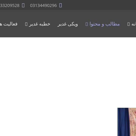
33209528
03134490296
نه
مطالب و محتوا
ویکی غدیر
خطبه غدیر
فعالیت ها