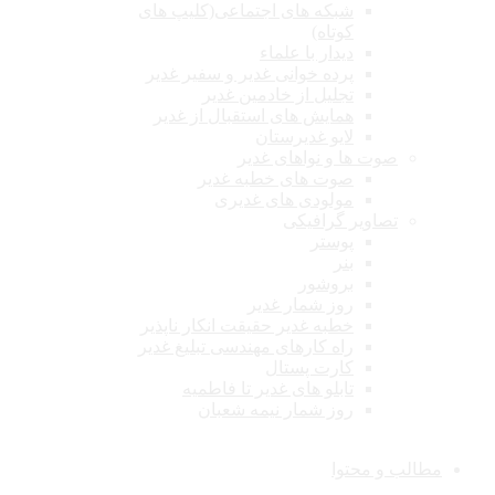
شبکه های اجتماعی(کلیپ های
کوتاه)
دیدار با علماء
پرده خوانی غدیر و سفیر غدیر
تجلیل از خادمین غدیر
همایش های استقبال از غدیر
لایو غدیرستان
صوت ها و نواهای غدیر
صوت های خطبه غدیر
مولودی های غدیری
تصاویر گرافیکی
پوستر
بنر
بروشور
روز شمار غدیر
خطبه غدیر حقیقت انکار ناپذیر
راه کارهای مهندسی تبلیغ غدیر
کارت پستال
تابلو های غدیر تا فاطمیه
روز شمار نیمه شعبان
مطالب و محتوا