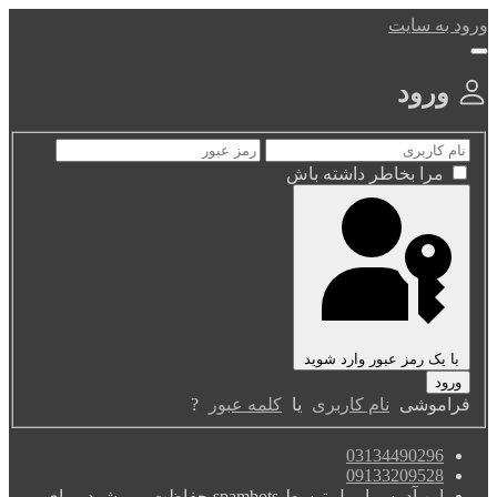
ورود به سایت
ورود
مرا بخاطر داشته باش
با یک رمز عبور وارد شوید
فراموشی
نام کاربری
یا
کلمه عبور
?
03134490296
09133209528
این آدرس ایمیل توسط spambots حفاظت می شود. برای