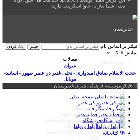
دیدن شما نیاز به جاوا اسکریپت دارید
فیلتر بر اساس نام
فیلتر
پاک کردن
نمایش #
مقالات
صفحه اصلی
عنوان
حجت الاسلام صادق امیدواری - تجلی غدیر در عصر ظهور - اساتید-
موبایل
© 2026 موسسه فرهنگی هنری
غدیرستان
نگارخانه
صفحه اصلی
ویکی غدیر
فیلم های غدیرستان
نگارخانه
دوره های غدیرستان
خطبه غدیر
مجموعه غدیر در آینه کتاب
فروشگاه
مدرسه غدیرستان
آواها و نواها
نشست های علمی تخصصی
📚 کتابخانه
غدیر