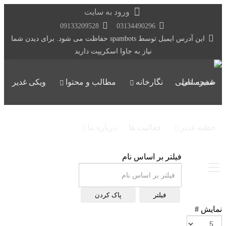
ورود به سایت
09133209528
03134490296
این آدرس ایمیل توسط spambots حفاظت می شود. برای دیدن شما
نیاز به جاوا اسکریپت دارید
صفحه اصلی
نگارخانه
مطالب و محتوا
ویکی غدیر
خطبه غدیر
فعالیت ها
درباره ما
فیلتر بر اساس نام
فیلتر
پاک کردن
نمایش #