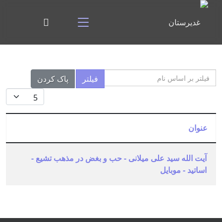
فیلتر بر اساس نام
فیلتر
پاک کردن
نمایش #
عنوان
آیت الله سید علی میلانی - حب و بغض در مذهب تشیع -
اساتید - موبایل
مقالات