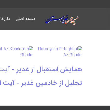
صفحه اصلی
نگارخان
همایش استقبال از غدیر - آیت
تجلیل از خادمین غدیر - آیت 