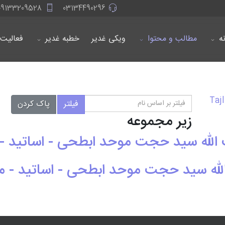
09133209528
03134490296
ه
مطالب و محتوا
ویکی غدیر
خطبه غدیر
فعالیت 
فیلتر بر اساس نام
فیلتر
پاک کردن
زیر مجموعه
 الله سید حجت موحد ابطحی - اساتید - 
الله سید حجت موحد ابطحی - اساتید - م