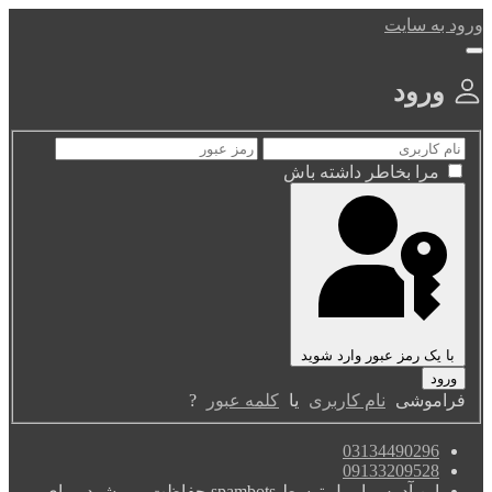
ورود به سایت
ورود
مرا بخاطر داشته باش
با یک رمز عبور وارد شوید
فراموشی
نام کاربری
یا
کلمه عبور
?
03134490296
09133209528
این آدرس ایمیل توسط spambots حفاظت می شود. برای