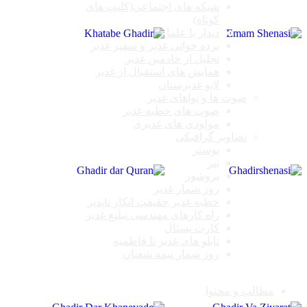
شبکه های اجتماعی(کلیپ های
کوتاه)
دیدار با علماء
پرده خوانی غدیر و سفیر غدیر
تجلیل از خادمین غدیر
همایش های استقبال از غدیر
لایو غدیرستان
صوت ها و نواهای غدیر
صوت های خطبه غدیر
مولودی های غدیری
تصاویر گرافیکی
پوستر
بنر
بروشور
روز شمار غدیر
خطبه غدیر حقیقت انکار ناپذیر
راه کارهای مهندسی تبلیغ غدیر
کارت پستال
تابلو های غدیر تا فاطمیه
روز شمار نیمه شعبان
مطالب و محتوا